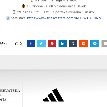
HT premijer liga – 1. kolo
KK Cibona vs. KK Vrijednosnice Osijek
29. rujna u 12:00 sati – Sportska dvorana “Trnsko”
Statistika:
https://www.fibalivestats.com/u/HKS/1365367/
HARE
0