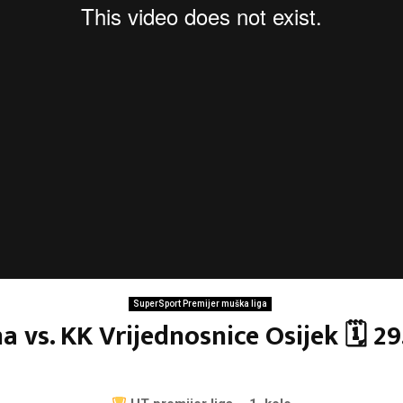
SuperSport Premijer muška liga
a vs. KK Vrijednosnice Osijek 🗓 29