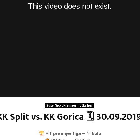
SuperSport Premijer muška liga
KK Split vs. KK Gorica 🗓 30.09.2019
HT premijer liga – 1. kolo