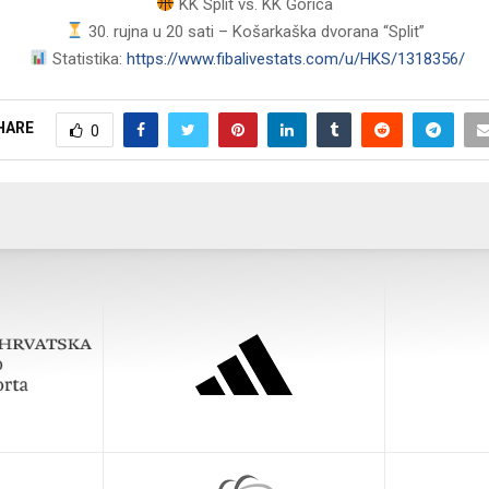
KK Split vs. KK Gorica
30. rujna u 20 sati – Košarkaška dvorana “Split”
Statistika:
https://www.fibalivestats.com/u/HKS/1318356/
HARE
0