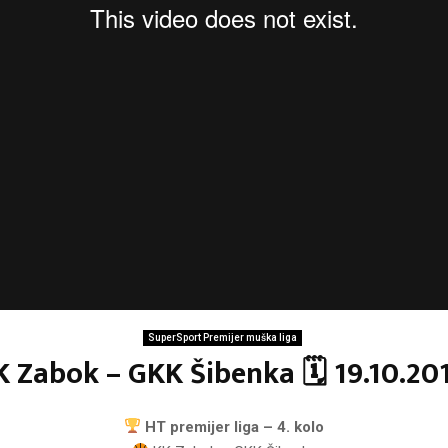
SuperSport Premijer muška liga
K Zabok – GKK Šibenka 🗓 19.10.201
HT premijer liga – 4. kolo