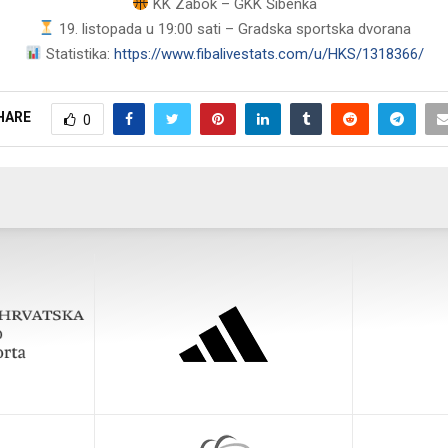
KK Zabok – GKK Šibenka
19. listopada u 19:00 sati – Gradska sportska dvorana
Statistika:
https://www.fibalivestats.com/u/HKS/1318366/
HARE
0