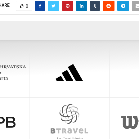
HARE
0