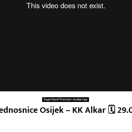
SuperSport Premijer muška liga
ednosnice Osijek – KK Alkar 🗓 29