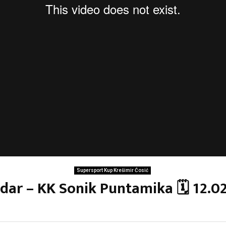
Supersport Kup Krešimir Ćosić
dar – KK Sonik Puntamika 🗓 12.0