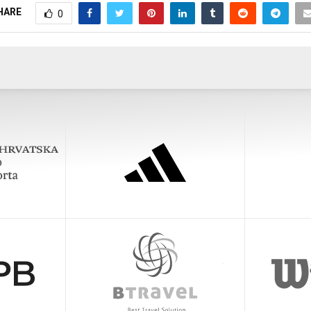
HARE
0