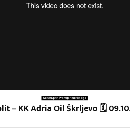
SuperSport Premijer muška liga
lit – KK Adria Oil Škrljevo 🗓 09.1