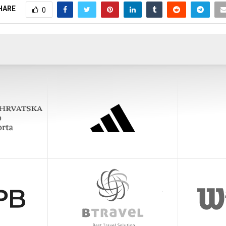
HARE
0