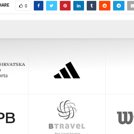
HARE
0