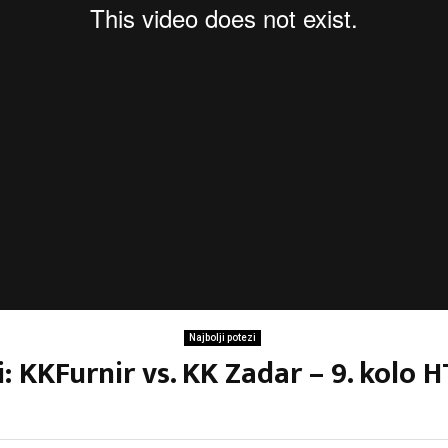
Najbolji potezi
i: KKFurnir vs. KK Zadar – 9. kolo H