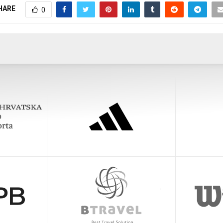
HARE
0