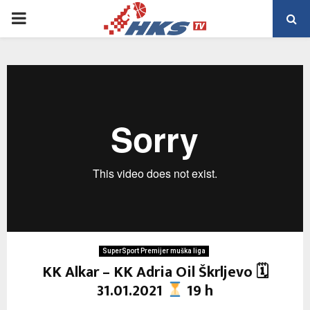
PRIMARY
MENU
SuperSport Premijer muška liga
KK Alkar – KK Adria Oil Škrljevo 🗓
31.01.2021
19 h