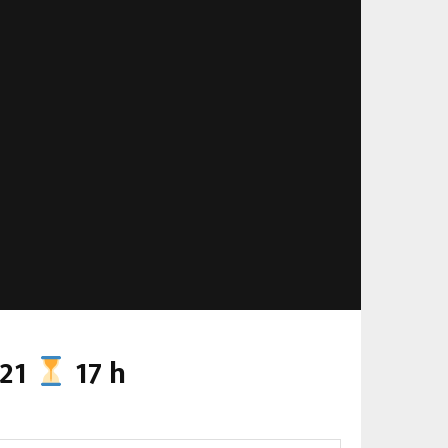
021
17 h