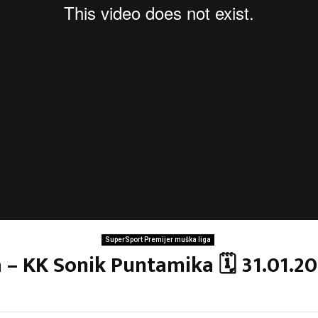
SuperSport Premijer muška liga
 – KK Sonik Puntamika 🗓 31.01.2