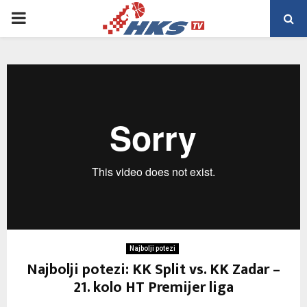
PRIMARY
MENU
Najbolji potezi
Najbolji potezi: KK Split vs. KK Zadar –
21. kolo HT Premijer liga