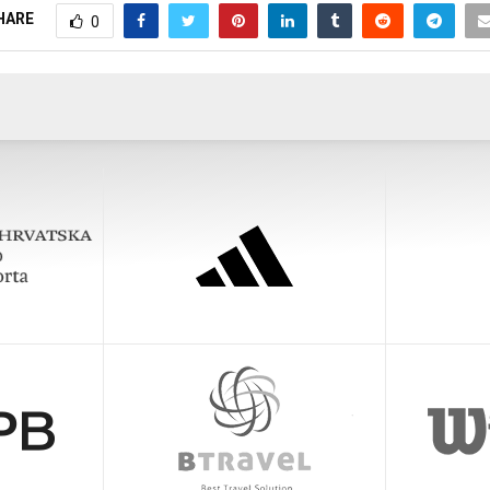
HARE
0