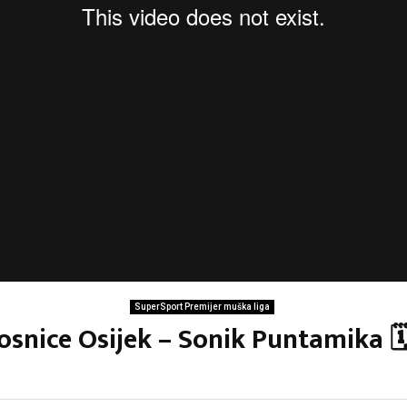
SuperSport Premijer muška liga
osnice Osijek – Sonik Puntamika 🗓