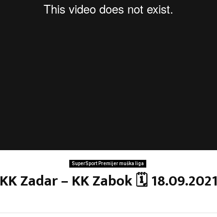
SuperSport Premijer muška liga
KK Zadar – KK Zabok 🗓 18.09.202