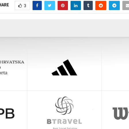
HARE
3