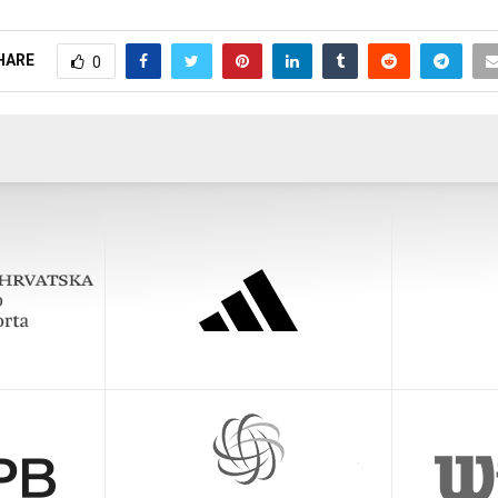
HARE
0