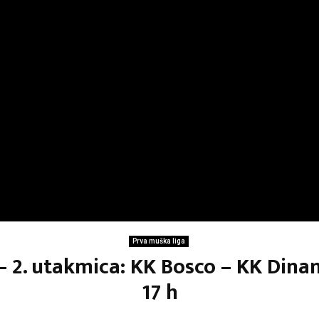
Prva muška liga
 – 2. utakmica: KK Bosco – KK Din
17 h