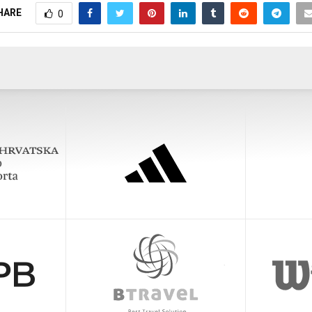
HARE
0