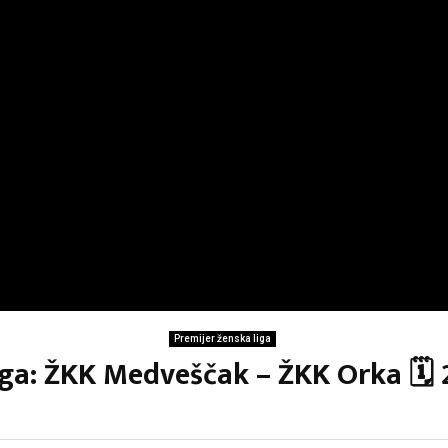
Premijer ženska liga
iga: ŽKK Medveščak – ŽKK Orka 🗓 