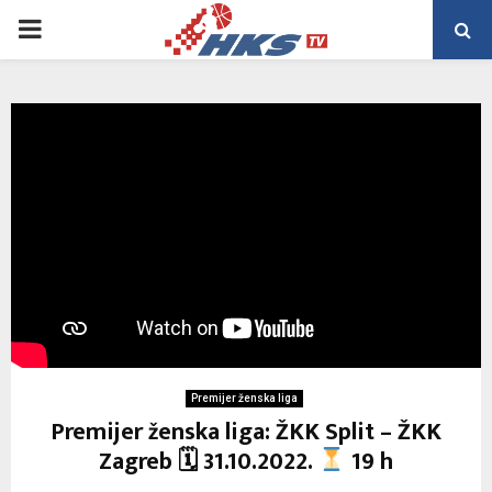
PRIMARY
MENU
Premijer ženska liga
Premijer ženska liga: ŽKK Split – ŽKK
Zagreb 🗓 31.10.2022.
19 h