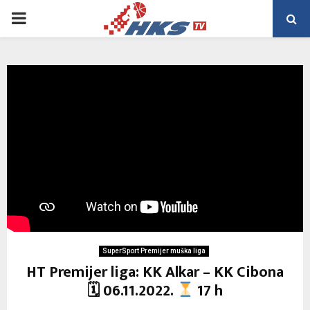
PRIMARY
MENU
SuperSport Premijer muška liga
HT Premijer liga: KK Alkar – KK Cibona
🗓 06.11.2022.
17 h