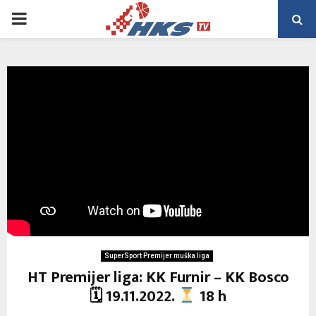
PRIMARY
MENU
SuperSport Premijer muška liga
HT Premijer liga: KK Furnir – KK Bosco
🗓 19.11.2022.
18 h