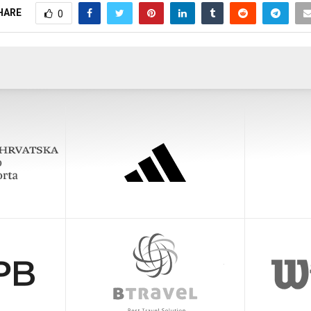
HARE
0