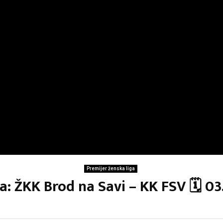
Premijer ženska liga
a: ŽKK Brod na Savi – KK FSV 🗓 03