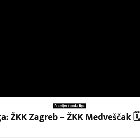
Premijer ženska liga
ga: ŽKK Zagreb – ŽKK Medveščak 🗓