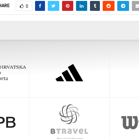
HARE
0