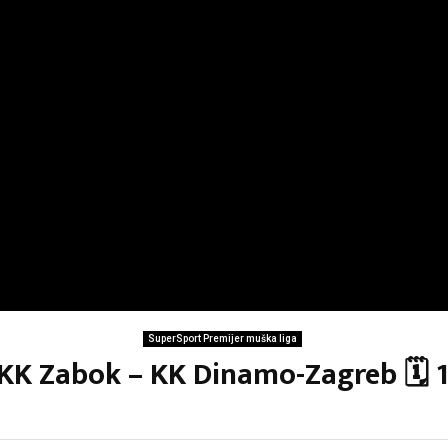
SuperSport Premijer muška liga
: KK Zabok – KK Dinamo-Zagreb 🗓 1