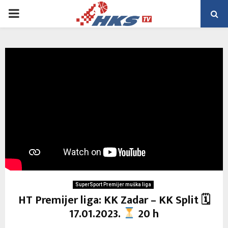
PRIMARY
MENU
SuperSport Premijer muška liga
HT Premijer liga: KK Zadar – KK Split 🗓
17.01.2023.
20 h