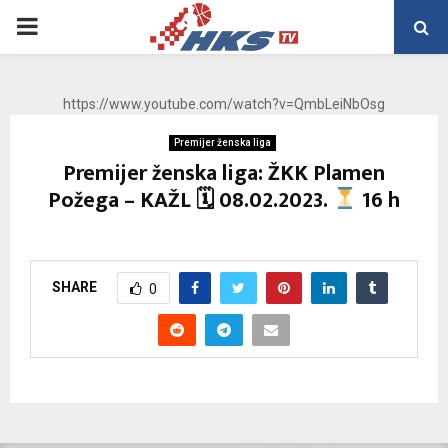
PRIMARY
MENU
https://www.youtube.com/watch?v=QmbLeiNbOsg
Premijer ženska liga
Premijer ženska liga: ŽKK Plamen
Požega – KAŽL 🗓 08.02.2023.
16 h
SHARE
0