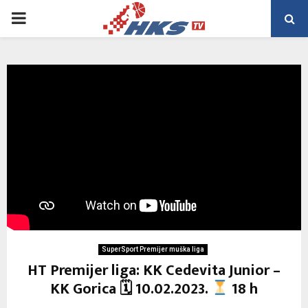
PRIMARY
MENU
SuperSport Premijer muška liga
HT Premijer liga: KK Cedevita Junior –
KK Gorica 🗓 10.02.2023.
18 h