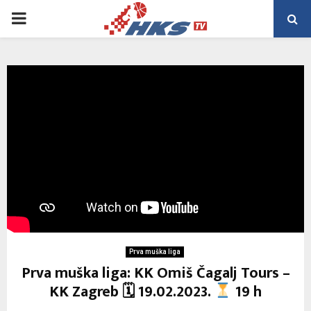
PRIMARY
MENU
Prva muška liga
Prva muška liga: KK Omiš Čagalj Tours –
KK Zagreb 🗓 19.02.2023.
19 h