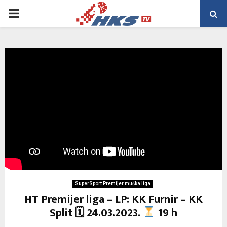
PRIMARY
MENU
SuperSport Premijer muška liga
HT Premijer liga – LP: KK Furnir – KK
Split 🗓 24.03.2023.
19 h