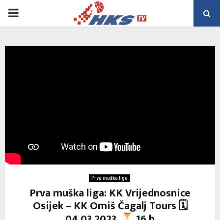
PRIMARY
MENU
Prva muška liga
Prva muška liga: KK Vrijednosnice
Osijek – KK Omiš Čagalj Tours 🗓
04.03.2023.
16 h