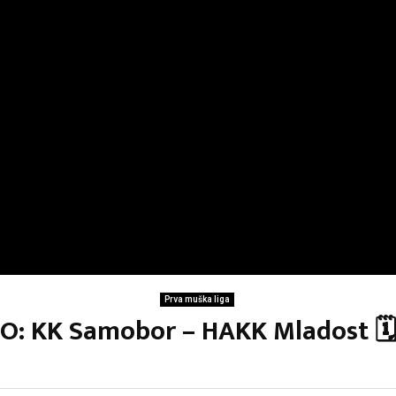
Prva muška liga
LO: KK Samobor – HAKK Mladost 🗓