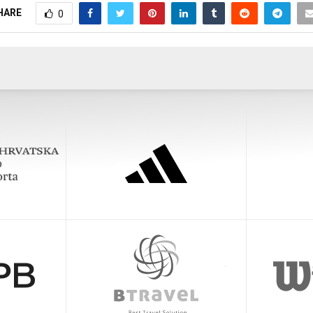
HARE
0