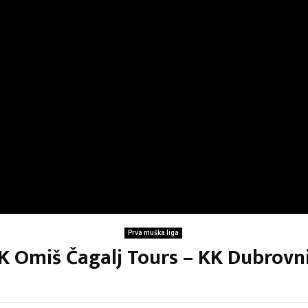
Prva muška liga
KK Omiš Čagalj Tours – KK Dubrovni