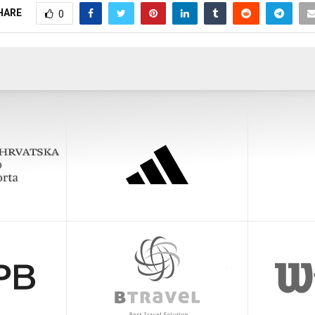
HARE
0