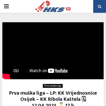
PRIMARY
MENU
Prva muška liga
Prva muška liga – LP: KK Vrijednosnice
Osijek – KK Ribola Kaštela 🗓
12.04.2023.
17 h