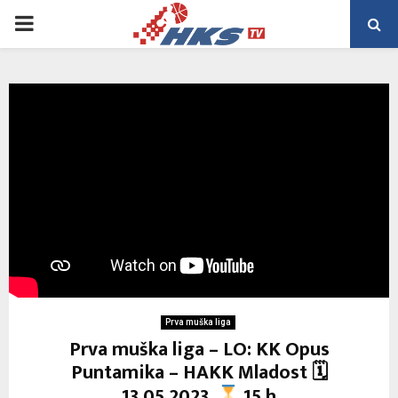
PRIMARY
MENU
Prva muška liga
Prva muška liga – LO: KK Opus
Puntamika – HAKK Mladost 🗓
13.05.2023.
15 h