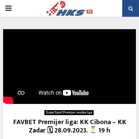
PRIMARY
MENU
SuperSport Premijer muška liga
FAVBET Premijer liga: KK Cibona – KK
Zadar 🗓 28.09.2023.
19 h