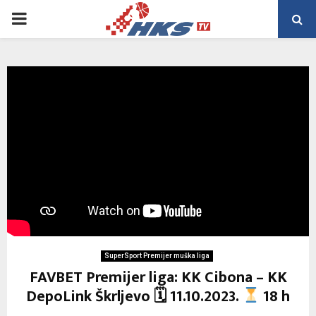
PRIMARY
MENU
SuperSport Premijer muška liga
FAVBET Premijer liga: KK Cibona – KK
DepoLink Škrljevo 🗓 11.10.2023.
18 h