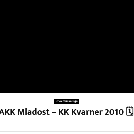
Prva muška liga
AKK Mladost – KK Kvarner 2010 🗓