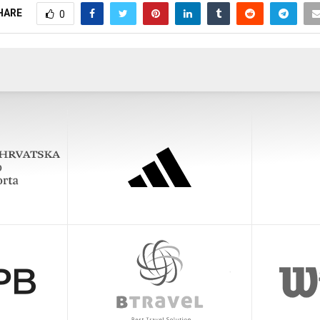
HARE
0