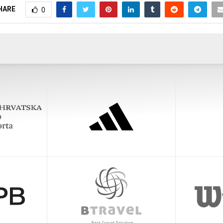
HARE
0