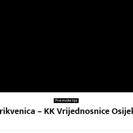
Prva muška liga
rikvenica – KK Vrijednosnice Osijek