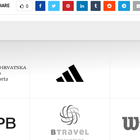
HARE
0