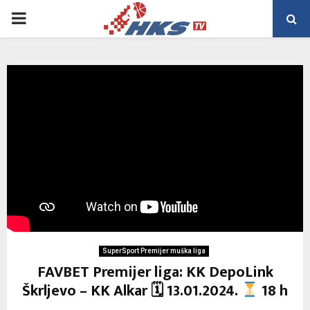
PRIMARY
MENU
SuperSport Premijer muška liga
FAVBET Premijer liga: KK DepoLink
Škrljevo – KK Alkar 🗓 13.01.2024.
18 h