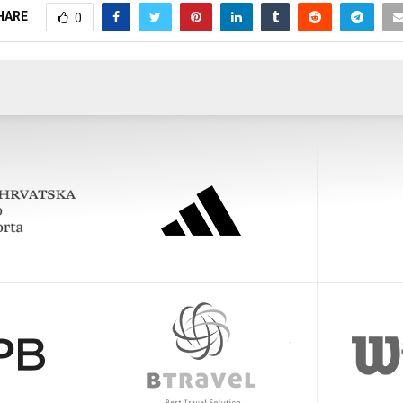
HARE
0