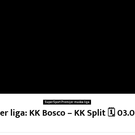
SuperSport Premijer muška liga
r liga: KK Bosco – KK Split 🗓 03.