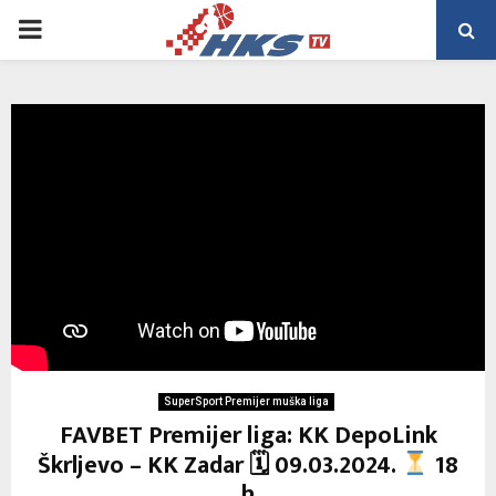
PRIMARY
MENU
SuperSport Premijer muška liga
FAVBET Premijer liga: KK DepoLink
Škrljevo – KK Zadar 🗓 09.03.2024.
18
h