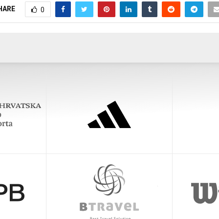
HARE
0