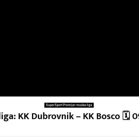
SuperSport Premijer muška liga
liga: KK Dubrovnik – KK Bosco 🗓 0