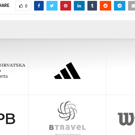
HARE
0