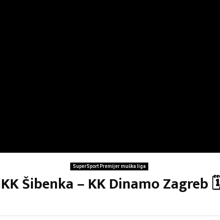
SuperSport Premijer muška liga
GKK Šibenka – KK Dinamo Zagreb 🗓