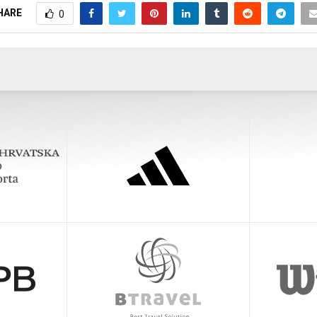
HARE
0