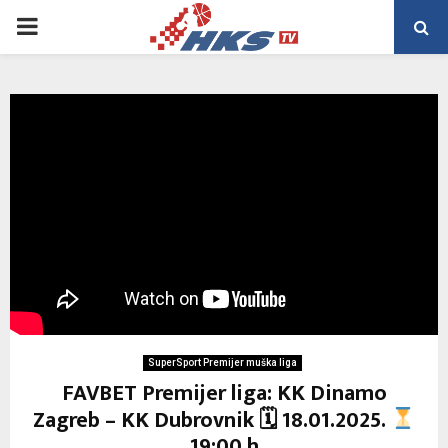
PRIMARY
MENU
SuperSport Premijer muška liga
FAVBET Premijer liga: KK Dinamo
Zagreb – KK Dubrovnik 🗓 18.01.2025.
19:00 h