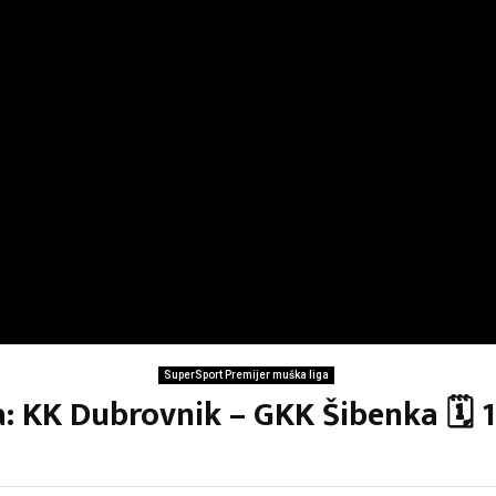
SuperSport Premijer muška liga
a: KK Dubrovnik – GKK Šibenka 🗓 1