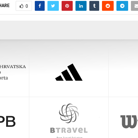
HARE
0