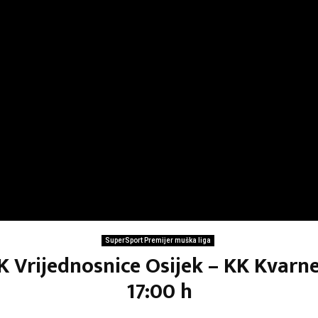
SuperSport Premijer muška liga
K Vrijednosnice Osijek – KK Kvarne
17:00 h