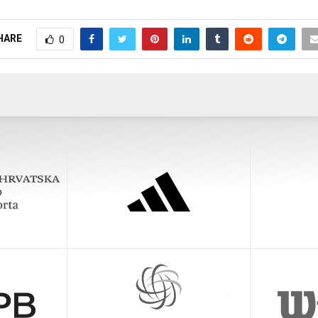
HARE
0